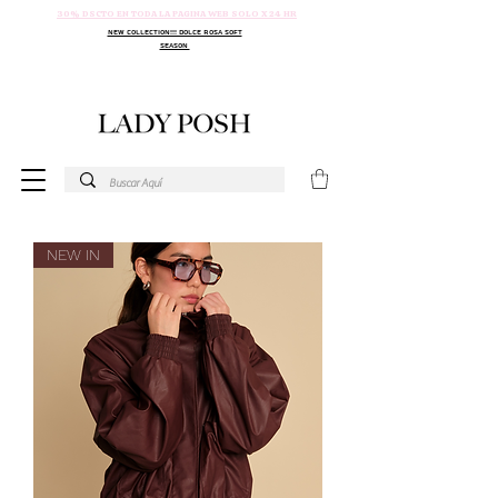
30% DSCTO EN TODA LA PAGINA WEB SOLO X 24 HR
NEW COLLECTION!!! DOLCE ROSA SOFT
SEASON
NEW IN