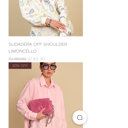
SUDADERA OFF SHOULDER
LIMONCELLO
Precio
Precio de oferta
S/ 89.00
S/ 62.30
30% OFF