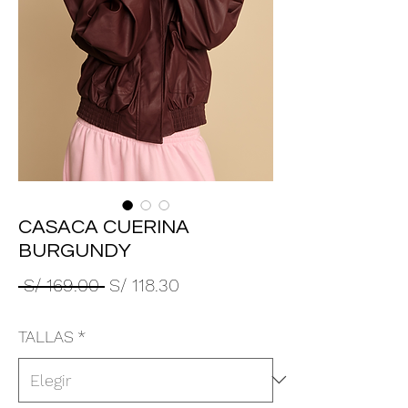
CASACA CUERINA
BURGUNDY
Precio
Precio
 S/ 169.00 
S/ 118.30
de
TALLAS
*
oferta