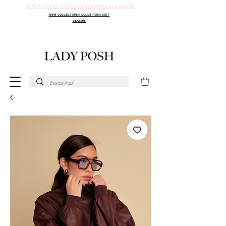
30% DSCTO EN TODA LA PAGINA WEB SOLO X 24 HR
NEW COLLECTION!!! DOLCE ROSA SOFT
SEASON