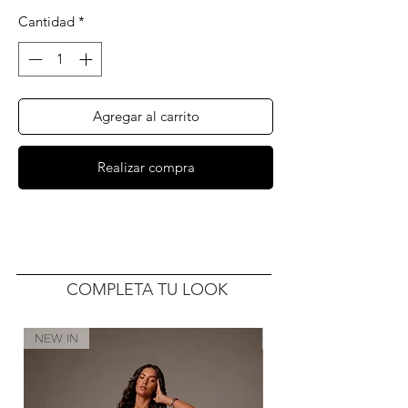
Cantidad
*
Agregar al carrito
Realizar compra
COMPLETA TU LOOK
NEW IN
NEW IN