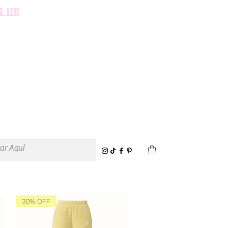
4 HR
30% OFF