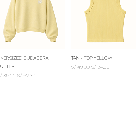
Vista rápida
Vista rápida
VERSIZED SUDADERA
TANK TOP YELLOW
UTTER
Precio
Precio de oferta
S/ 49.00
S/ 34.30
recio
Precio de oferta
/ 89.00
S/ 62.30