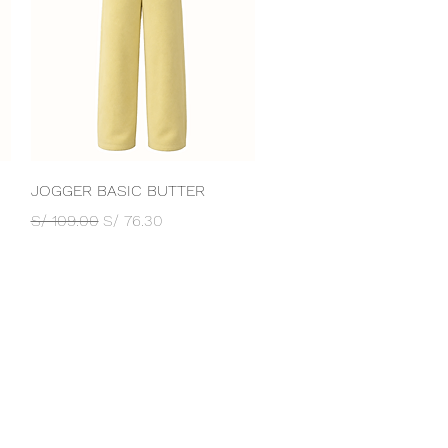
Vista rápida
JOGGER BASIC BUTTER
Precio
Precio de oferta
S/ 109.00
S/ 76.30