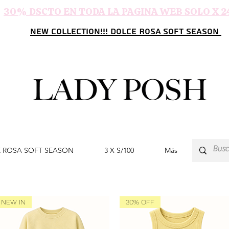
30% DSCTO EN TODA LA PAGINA WEB SOLO X 2
NEW COLLECTION!!! DOLCE ROSA SOFT SEASON
 ROSA SOFT SEASON
3 X S/100
Más
NEW IN
30% OFF