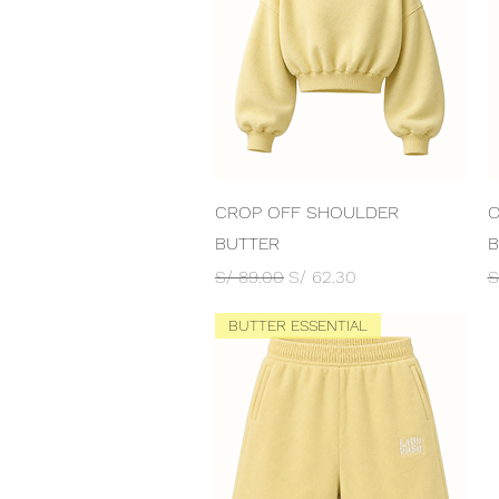
Vista rápida
CROP OFF SHOULDER
O
BUTTER
B
Precio
Precio de oferta
P
S/ 89.00
S/ 62.30
S
BUTTER ESSENTIAL