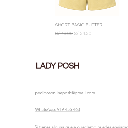
Vista rápida
SHORT BASIC BUTTER
Precio
Precio de oferta
S/ 49.00
S/ 34.30
LADY POSH
pedidosonlineposh@gmail.com
WhatsApp: 919 455 463
Si tienes alguna queja o reclamo puedes enviarno