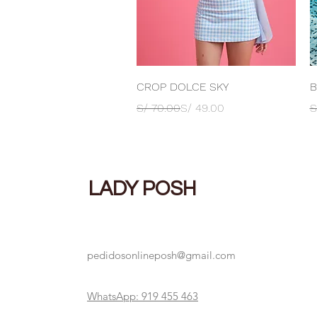
Vista rápida
CROP DOLCE SKY
B
Precio
Precio de oferta
P
P
S/ 70.00
S/ 49.00
S
LADY POSH
pedidosonlineposh@gmail.com
WhatsApp: 919 455 463