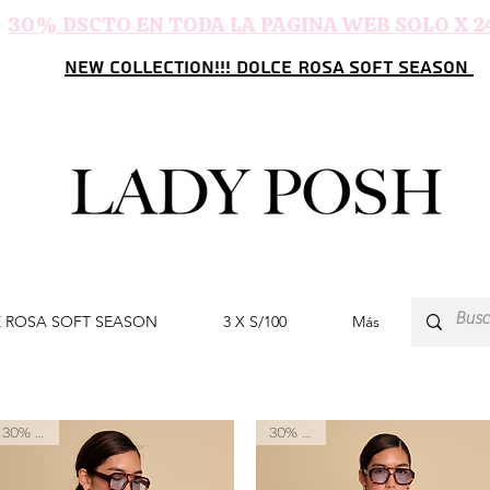
30% DSCTO EN TODA LA PAGINA WEB SOLO X 2
NEW COLLECTION!!! DOLCE ROSA SOFT SEASON
 ROSA SOFT SEASON
3 X S/100
Más
30% OFF
30% OFF