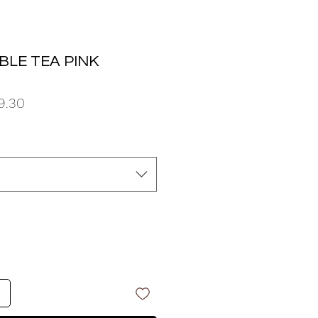
BLE TEA PINK
o
Precio
9.30
de
oferta