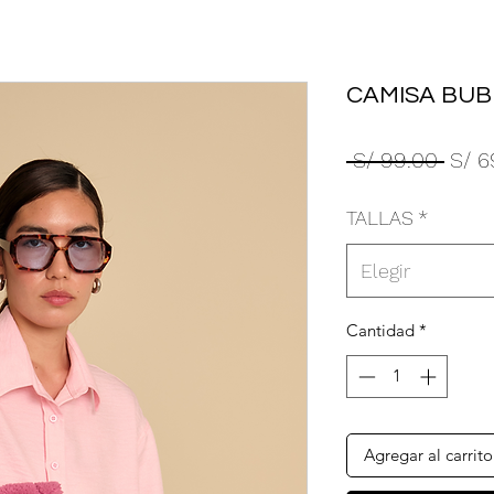
CAMISA BUB
Preci
 S/ 99.00 
S/ 6
TALLAS
*
Elegir
Cantidad
*
Agregar al carrito