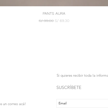
Vista rápida
PANTS AURA
Precio
Precio de oferta
S/ 99.00
S/ 69.30
Si quieres recibir toda la info
SUSCRÍBETE
s un correo acá!