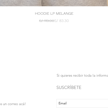
Vista rápida
HOODIE LP MELANGE
Precio
Precio de oferta
S/ 119.00
S/ 83.30
Si quieres recibir toda la info
SUSCRÍBETE
s un correo acá!