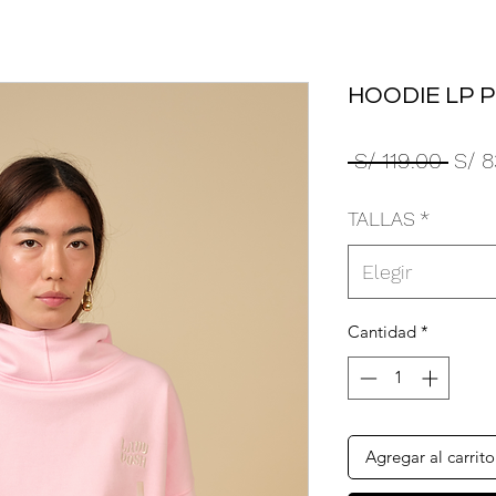
HOODIE LP P
Prec
 S/ 119.00 
S/ 8
TALLAS
*
Elegir
Cantidad
*
Agregar al carrito