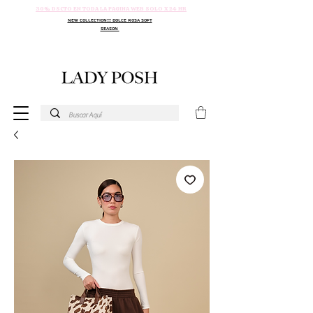
30% DSCTO EN TODA LA PAGINA WEB SOLO X 24 HR
NEW COLLECTION!!! DOLCE ROSA SOFT
SEASON