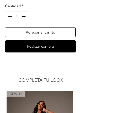
Cantidad
*
Agregar al carrito
Realizar compra
COMPLETA TU LOOK
NEW IN
NEW IN