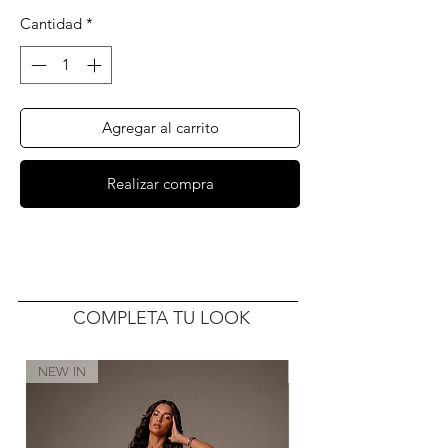
Cantidad
*
Agregar al carrito
Realizar compra
COMPLETA TU LOOK
NEW IN
NEW IN