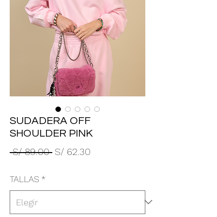
SUDADERA OFF
SHOULDER PINK
Precio
Precio
 S/ 89.00 
S/ 62.30
de
TALLAS
*
oferta