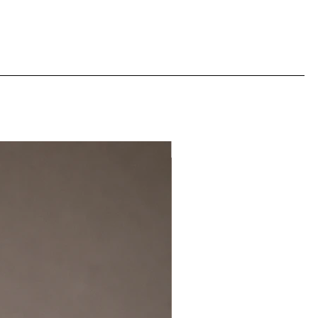
l tono de color y/o a la
talla así como los niveles de
NEW IN