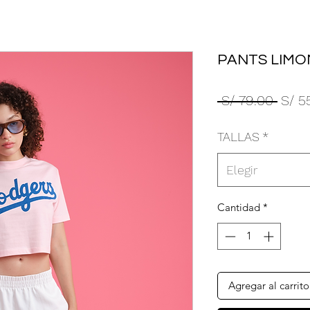
PANTS LIMO
Preci
 S/ 79.00 
S/ 5
TALLAS
*
Elegir
Cantidad
*
Agregar al carrito