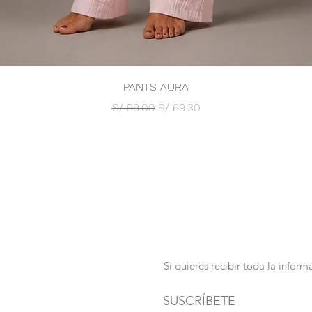
Vista rápida
PANTS AURA
Precio
Precio de oferta
S/ 99.00
S/ 69.30
Si quieres recibir toda la info
SUSCRÍBETE