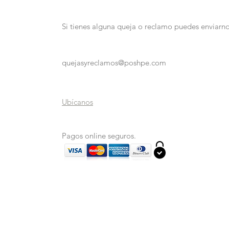
Si tienes alguna queja o reclamo puedes enviarno
quejasyreclamos@poshpe.com
Ubícanos
Pagos online seguros.