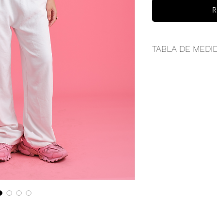
R
TABLA DE MEDI
TALLAS
S
CINTURA
33 c
CADERA
51 c
TIRO
33 c
DELANT
ERO
LARGO
106 
NOTA:
Las medidas s
un margen de error 
imagen puede variar