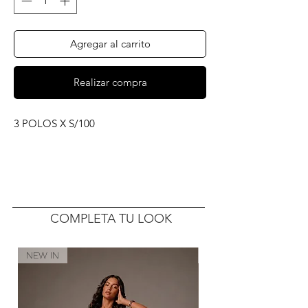
Agregar al carrito
Realizar compra
3 POLOS X S/100
COMPLETA TU LOOK
NEW IN
NEW IN