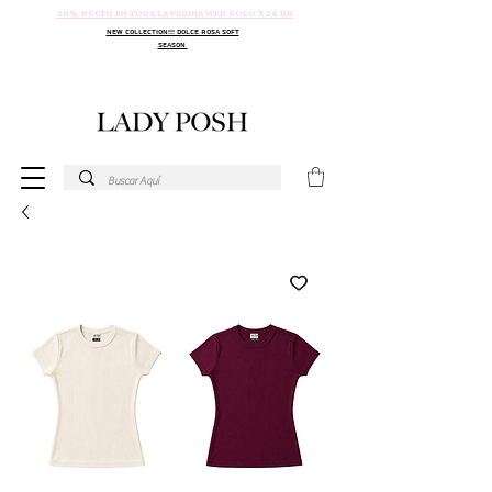
30% DSCTO EN TODA LA PAGINA WEB SOLO X 24 HR
NEW COLLECTION!!! DOLCE ROSA SOFT
SEASON