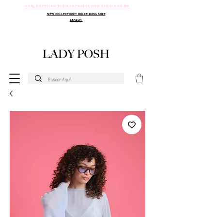
30% DSCTO EN TODA LA PAGINA WEB SOLO X 24 HR
NEW COLLECTION!!! DOLCE ROSA SOFT
SEASON