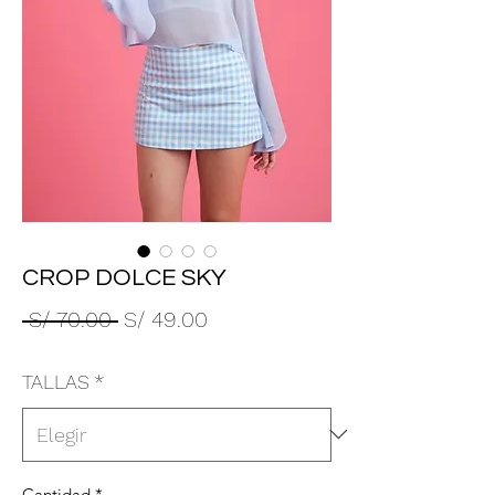
CROP DOLCE SKY
Precio
Precio
 S/ 70.00 
S/ 49.00
de
TALLAS
*
oferta
Cantidad
*