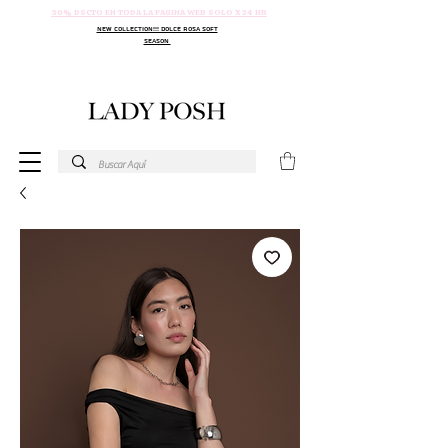
30% DSCTO EN TODA LA PAGINA WEB SOLO X 24 HR
NEW COLLECTION!!! DOLCE ROSA SOFT
SEASON