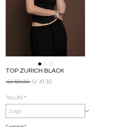
TOP ZURICH BLACK
Precio
Precio
 S/ 59.00 
S/ 41.30
de
TALLAS
*
oferta
Cantidad
*