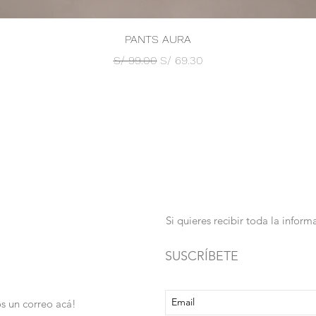
Vista rápida
PANTS AURA
Precio
Precio de oferta
S/ 99.00
S/ 69.30
Si quieres recibir toda la info
SUSCRÍBETE
s un correo acá!