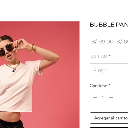
BUBBLE PAN
Preci
 S/ 99.00 
S/ 6
TALLAS
*
Elegir
Cantidad
*
Agregar al carrito