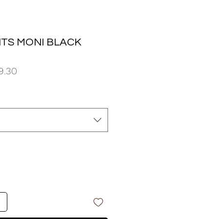
TS MONI BLACK
o
Precio
9.30
de
oferta