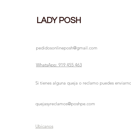
LADY POSH
pedidosonlineposh@gmail.com
WhatsApp: 919 455 463
Si tienes alguna queja o reclamo puedes enviarno
quejasyreclamos@poshpe.com
Ubícanos