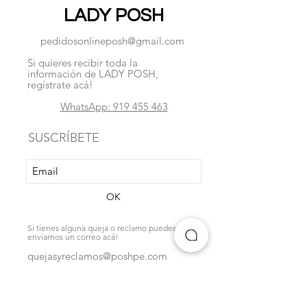
LADY POSH
pedidosonlineposh@gmail.com
Si quieres recibir toda la
información de LADY POSH,
regístrate acá!
WhatsApp: 919 455 463
SUSCRÍBETE
OK
Si tienes alguna queja o reclamo puedes
enviarnos un correo acá!
quejasyreclamos@poshpe.com
Ubícanos