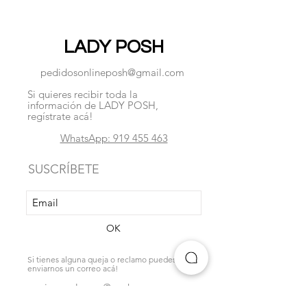
LADY POSH
pedidosonlineposh@gmail.com
Si quieres recibir toda la
información de LADY POSH,
regístrate acá!
WhatsApp: 919 455 463
SUSCRÍBETE
OK
Si tienes alguna queja o reclamo puedes
enviarnos un correo acá!
quejasyreclamos@poshpe.com