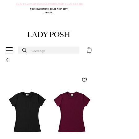
30% DSCTO EN TODA LA PAGINA WEB SOLO X 24 HR
NEW COLLECTION!!! DOLCE ROSA SOFT
SEASON