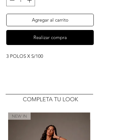
Agregar al carrito
Realizar compra
3 POLOS X S/100
COMPLETA TU LOOK
NEW IN
NEW IN