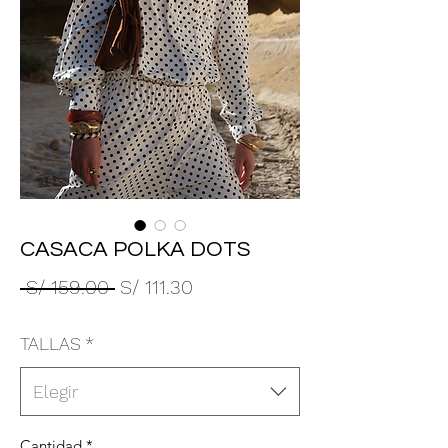
CASACA POLKA DOTS
Precio
Precio
 S/ 159.00 
S/ 111.30
de
TALLAS
*
oferta
Elegir
Cantidad
*